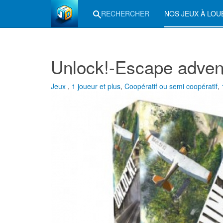
RECHERCHER
NOS JEUX À LO
Unlock!-Escape adven
Jeux
,
1 joueur et plus
,
Coopératif ou semi coopératif
,