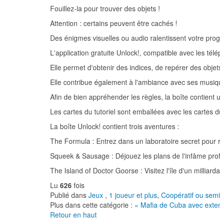
Fouillez-la pour trouver des objets !
Attention : certains peuvent être cachés !
Des énigmes visuelles ou audio ralentissent votre pro
L'application gratuite Unlock!, compatible avec les tél
Elle permet d'obtenir des indices, de repérer des obje
Elle contribue également à l'ambiance avec ses musiqu
Afin de bien appréhender les règles, la boîte contient u
Les cartes du tutoriel sont emballées avec les cartes d
La boîte Unlock! contient trois aventures :
The Formula : Entrez dans un laboratoire secret pour 
Squeek & Sausage : Déjouez les plans de l'infâme pro
The Island of Doctor Goorse : Visitez l'île d'un milliar
Lu
626
fois
Publié dans
Jeux
,
1 joueur et plus
,
Coopératif ou semi
Plus dans cette catégorie :
« Mafia de Cuba avec exte
Retour en haut