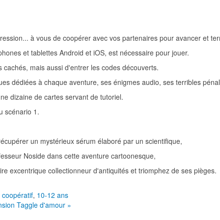
gression... à vous de coopérer avec vos partenaires pour avancer et te
éphones et tablettes Android et iOS, est nécessaire pour jouer.
ts cachés, mais aussi d'entrer les codes découverts.
es dédiées à chaque aventure, ses énigmes audio, ses terribles pénali
ne dizaine de cartes servant de tutoriel.
u scénario 1.
récupérer un mystérieux sérum élaboré par un scientifique,
fesseur Noside dans cette aventure cartoonesque,
daire excentrique collectionneur d'antiquités et triomphez de ses pièges.
 coopératif
,
10-12 ans
nsion
Taggle d'amour »