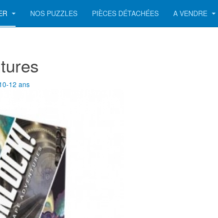
UER
NOS PUZZLES
PIÈCES DÉTACHÉES
A VENDRE
tures
10-12 ans