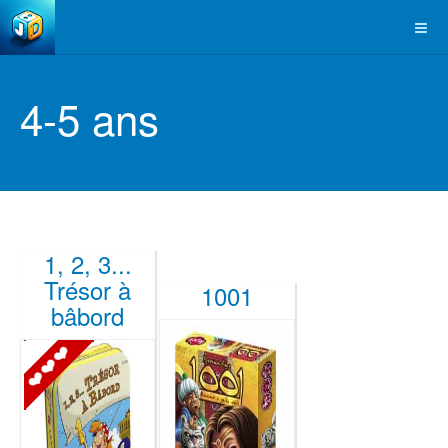
4-5 ans
1, 2, 3...
Trésor à
1001
bâbord