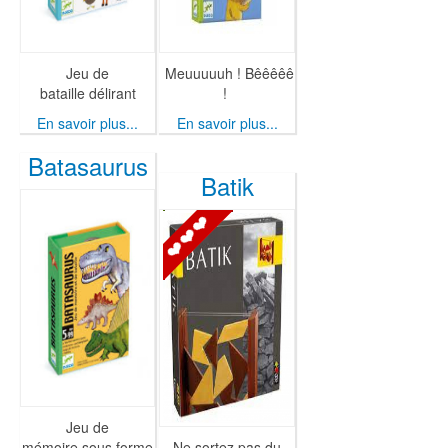
Jeu de
Meuuuuuh ! Bêêêêê
bataille délirant
!
En savoir plus...
En savoir plus...
Batasaurus
Batik
Jeu de
mémoire sous forme
Ne sortez pas du