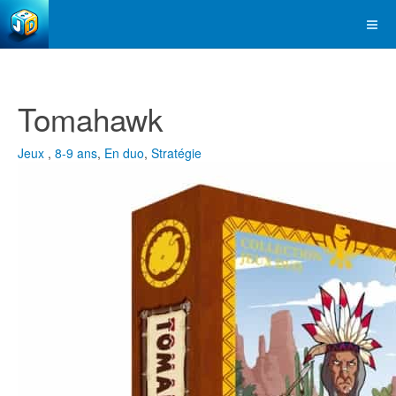
Tomahawk
Jeux
,
8-9 ans
,
En duo
,
Stratégie