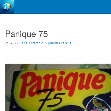
Panique 75
Jeux
,
8-9 ans
,
Stratégie
,
2 joueurs et plus